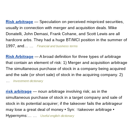
Risk arbitrage
— Speculation on perceived mispriced securities,
usually in connection with merger and acquisition deals. Mike
Donatelli, John Demasi, Frank Cohane, and Scott Lewis are all
hardcore arbs. They had a huge BT/MCI position in the summer of
1997, and… …
Financial and business terms
Risk Arbitrage
— A broad definition for three types of arbitrage
that contain an element of risk: 1) Merger and acquisition arbitrage
The simultaneous purchase of stock in a company being acquired
and the sale (or short sale) of stock in the acquiring company. 2)
…
Investment dictionary
risk arbitrage
— noun arbitrage involving risk; as in the
simultaneous purchase of stock in a target company and sale of
stock in its potential acquirer; if the takeover fails the arbitrageur
may lose a great deal of money • Syn: ↑takeover arbitrage •
Hypernyms:… …
Useful english dictionary