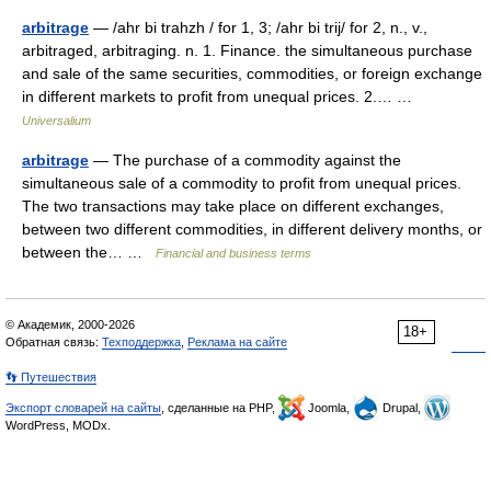
arbitrage
— /ahr bi trahzh / for 1, 3; /ahr bi trij/ for 2, n., v.,
arbitraged, arbitraging. n. 1. Finance. the simultaneous purchase
and sale of the same securities, commodities, or foreign exchange
in different markets to profit from unequal prices. 2.… …
Universalium
arbitrage
— The purchase of a commodity against the
simultaneous sale of a commodity to profit from unequal prices.
The two transactions may take place on different exchanges,
between two different commodities, in different delivery months, or
between the… …
Financial and business terms
© Академик, 2000-2026
18+
Обратная связь:
Техподдержка
,
Реклама на сайте
👣 Путешествия
Экспорт словарей на сайты
, сделанные на PHP,
Joomla,
Drupal,
WordPress, MODx.