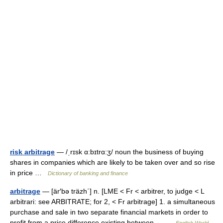
risk arbitrage
— /ˌrɪsk ɑ:bɪtrɑ:ʒ/ noun the business of buying
shares in companies which are likely to be taken over and so rise
in price …
Dictionary of banking and finance
arbitrage
— [är′bə träzh΄] n. [LME < Fr < arbitrer, to judge < L
arbitrari: see ARBITRATE; for 2, < Fr arbitrage] 1. a simultaneous
purchase and sale in two separate financial markets in order to
profit from a price difference existing between… …