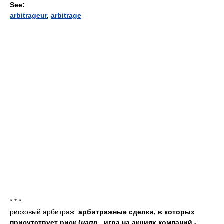
See:
arbitrageur
,
arbitrage
* * *
рисковый арбитраж:
арбитражные сделки, в которых
присутствует риск (
напр.
, игра на акциях компаний -